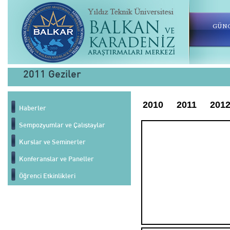
GÜNC
2011 Geziler
2010
2011
201
Haberler
Sempozyumlar ve Çalıştaylar
Kurslar ve Seminerler
Konferanslar ve Paneller
Öğrenci Etkinlikleri