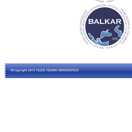
©Copyright 2015 YILDIZ TEKNİK ÜNİVERSİTESİ