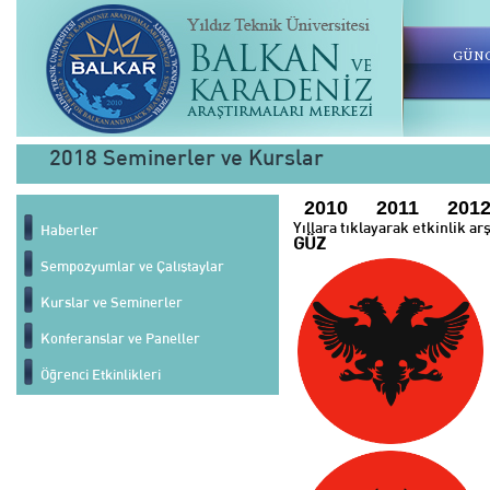
GÜNC
2018 Seminerler ve Kurslar
2010
2011
201
Yıllara tıklayarak etkinlik ar
Haberler
GÜZ
Sempozyumlar ve Çalıştaylar
Kurslar ve Seminerler
Konferanslar ve Paneller
Öğrenci Etkinlikleri