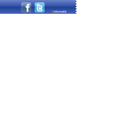
E
nformatik