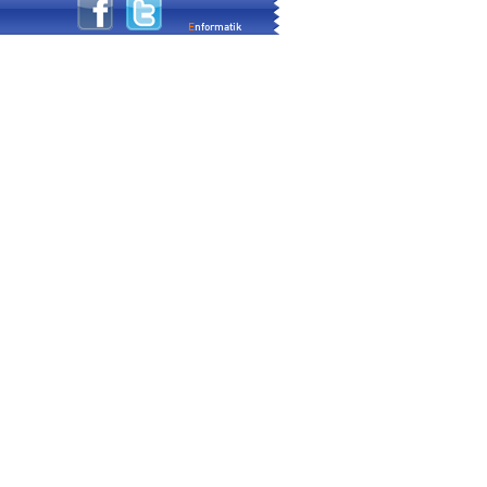
E
nformatik