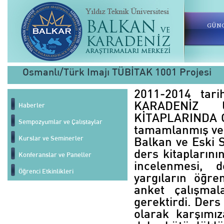
GÜNC
Osmanlı/Türk Imajı TÜBİTAK 1001 Projesi
2011-2014 tari
KARADENİZ 
Haberler
KİTAPLARINDA O
Sempozyumlar ve Çalıştaylar
tamamlanmış ve 
Kurslar ve Seminerler
Balkan ve Eski 
ders kitaplarını
Konferanslar ve Paneller
incelenmesi, d
Öğrenci Etkinlikleri
yargıların öğre
anket çalışmal
gerektirdi. Ders 
olarak karşımız