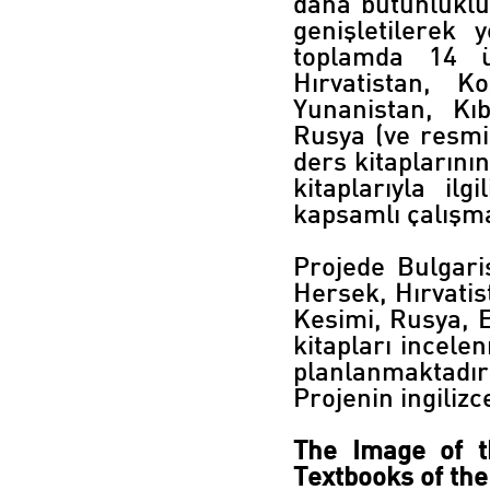
daha bütünlüklü
genişletilerek 
toplamda 14 ü
Hırvatistan, K
Yunanistan, Kı
Rusya (ve resmi
ders kitaplarını
kitaplarıyla il
kapsamlı çalışma
Projede Bulgari
Hersek, Hırvatis
Kesimi, Rusya, 
kitapları incele
planlanmaktadır
Projenin ingilizc
The Image of t
Textbooks of th