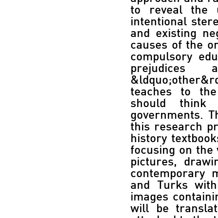
to reveal the
intentional ster
and existing ne
causes of the on
compulsory edu
prejudices
&ldquo;other&r
teaches to the
should think
governments. Th
this research p
history textbook
focusing on the 
pictures, drawi
contemporary m
and Turks withi
images containi
will be transla