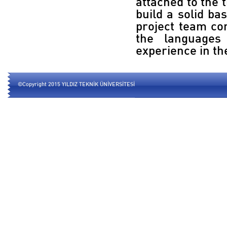
attached to the t
build a solid ba
project team con
the languages
experience in th
©Copyright 2015 YILDIZ TEKNİK ÜNİVERSİTESİ