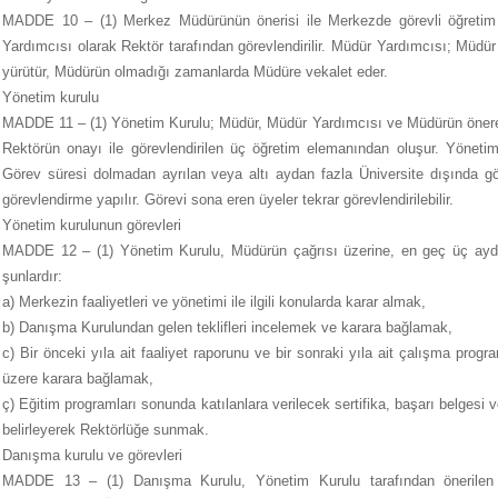
MADDE 10 – (1) Merkez Müdürünün önerisi ile Merkezde görevli öğretim e
Yardımcısı olarak Rektör tarafından görevlendirilir. Müdür Yardımcısı; Müdür ile
yürütür, Müdürün olmadığı zamanlarda Müdüre vekalet eder.
Yönetim kurulu
MADDE 11 – (1) Yönetim Kurulu; Müdür, Müdür Yardımcısı ve Müdürün önerec
Rektörün onayı ile görevlendirilen üç öğretim elemanından oluşur. Yönetim 
Görev süresi dolmadan ayrılan veya altı aydan fazla Üniversite dışında gör
görevlendirme yapılır. Görevi sona eren üyeler tekrar görevlendirilebilir.
Yönetim kurulunun görevleri
MADDE 12 – (1) Yönetim Kurulu, Müdürün çağrısı üzerine, en geç üç ayda 
şunlardır:
a) Merkezin faaliyetleri ve yönetimi ile ilgili konularda karar almak,
b) Danışma Kurulundan gelen teklifleri incelemek ve karara bağlamak,
c) Bir önceki yıla ait faaliyet raporunu ve bir sonraki yıla ait çalışma pro
üzere karara bağlamak,
ç) Eğitim programları sonunda katılanlara verilecek sertifika, başarı belgesi 
belirleyerek Rektörlüğe sunmak.
Danışma kurulu ve görevleri
MADDE 13 – (1) Danışma Kurulu, Yönetim Kurulu tarafından önerilen v