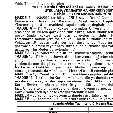
Yıldız Teknik Üniversitesinden:
YILDIZ TEKNİK ÜNİVERSİTESİ BALKAN VE KARADE
UYGULAMA VE ARAŞTIRMA MERKEZİ YÖNE
DEĞİŞİKLİK YAPILMASINA DAİR YÖNE
MADDE 1 –
4/3/2010 tarihli ve 27511 sayılı Resmî Gazet
Üniversitesi Balkan ve Karadeniz Araştırmaları Uyg
Yönetmeliğinin 8 inci maddesi aşağıdaki şekilde değiştirilmişt
“
MADDE 8 –
(1) Müdür, Rektör tarafından Üniversitenin
arasından üç yıl için görevlendirilir. Süresi biten Müdür te
gerektiğinde Rektör tarafından görevden alınabilir.
zamanlarda müdür yardımcısını vekil bırakır. Müdürlüğe vek
Vekâletin altı aydan fazla sürmesi durumunda Müdürün
görevden alınması veya görev süresini doldurmadan görevd
usulle yeni bir Müdür görevlendirilir.”
MADDE 2 –
Aynı Yönetmeliğin 10 uncu maddesi aşağıdaki şekild
“
MADDE 10 –
(1) Müdür, Üniversitenin tam zamanlı öğretim ele
yıl için müdür yardımcısı olarak görevlendirir. Müdürün
yardımcılarının da görevi sona erer. Müdür yardımcıları; M
Merkezin etkinliklerini yürütmek, Müdürün vereceği g
olmadığı zamanlarda Müdür adına Merkezi temsil etmekle göre
MADDE 3 –
Aynı Yönetmeliğin 11 inci maddesi aşağıdaki şekilde
“
MADDE 11 –
(1) Yönetim Kurulu; Müdür, müdür yardımcıları v
esaslara göre seçilen dört öğretim elemanı ile birlikte topl
Kurulu üyelerinin görev süreleri üç yıldır. Görev süresi do
fazla Üniversite dışında görevlendirilen bir üyenin yerine, ay
Görevi sona eren üyeler tekrar görevlendirilebilir.”
MADDE 4 –
Bu Yönetmelik yayımı tarihinde yürürlüğe girer.
MADDE 5 –
Bu Yönetmelik hükümlerini Yıldız Teknik Üniversit
Yönetmeliğin Yayımlandığı Resmî Gaz
Tarihi