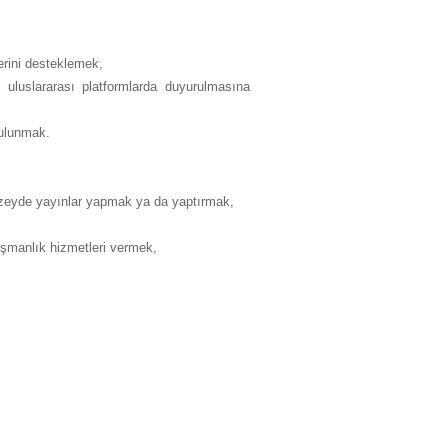
erini desteklemek,
e uluslararası platformlarda duyurulmasına
bulunmak.
düzeyde yayınlar yapmak ya da yaptırmak,
nışmanlık hizmetleri vermek,