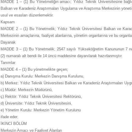
MADDE 1 – (1) Bu Yönetmeliğin amacı; Yıldız Teknik Üniversitesine bağlı o
Balkan ve Karadeniz Araştırmaları Uygulama ve Araştırma Merkezinin yönetim
usul ve esasları düzenlemektir.
Kapsam
MADDE 2 – (1) Bu Yönetmelik; Yıldız Teknik Üniversitesi Balkan ve Karad
Merkezinin amaçlarına, faaliyet alanlarına, yönetim organlarına ve bu organlar
Dayanak
MADDE 3 – (1) Bu Yönetmelik; 2547 sayılı Yükseköğretim Kanununun 7 nci m
(2) numaralı alt bendi ile 14 üncü maddesine dayanılarak hazırlanmıştır.
Tanımlar
MADDE 4 – (1) Bu yönetmelikte geçen;
a) Danışma Kurulu: Merkezin Danışma Kurulunu,
b) Merkez: Yıldız Teknik Üniversitesi Balkan ve Karadeniz Araştırmaları Uy
c) Müdür: Merkezin Müdürünü,
ç) Rektör: Yıldız Teknik Üniversitesi Rektörünü,
d) Üniversite: Yıldız Teknik Üniversitesini,
e) Yönetim Kurulu: Merkezin Yönetim Kurulunu
ifade eder.
İKİNCİ BÖLÜM
Merkezin Amacı ve Faaliyet Alanları