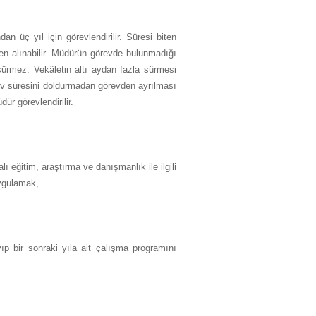
n üç yıl için görevlendirilir. Süresi biten
den alınabilir. Müdürün görevde bulunmadığı
sürmez. Vekâletin altı aydan fazla sürmesi
v süresini doldurmadan görevden ayrılması
r görevlendirilir.
ı eğitim, araştırma ve danışmanlık ile ilgili
uygulamak,
yıp bir sonraki yıla ait çalışma programını